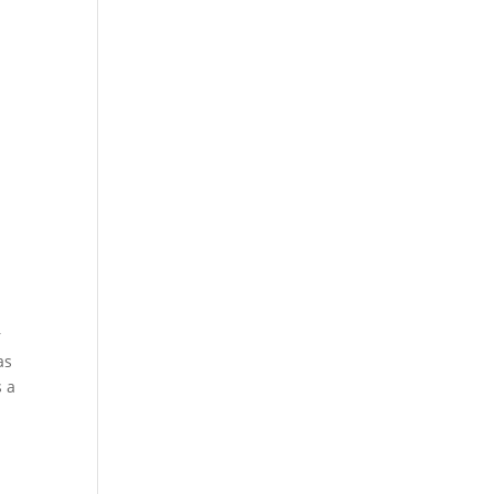
r
as
s a