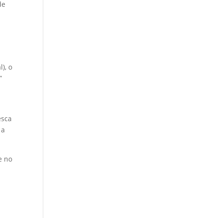
de
), o
”
esca
 a
e no